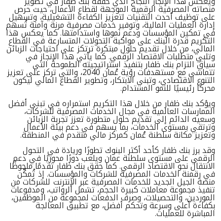
ويعكس هذا الإنجاز النجاح الذي حققه بنك ظفار في تطوير
منصاته المصرفية الرقمية الموجهة لقطاع الأعمال، حيث حرص
على توظيف أحدث التقنيات لتعزيز الكفاءة التشغيلية، وتسهيل
إدارة العمليات المالية، وتوفير خدمات مصرفية مرنة وآمنة تُسهم
في تمكين المؤسسات ودعم نموها واستدامتها. كما يعكس هذا
التكريم قدرة البنك على مواكبة التحولات المتسارعة في القطاع
المالي، من خلال تقديم حلول مبتكرة ترتكز على احتياجات الزبائن
وتلبي متطلبات الاقتصاد الرقمي. كما يأتي هذا الإنجاز في
سياق التزام بنك ظفار بتنفيذ استراتيجيته الطموحة التي
تتماشى مع مستهدفات رؤية عُمان 2040، والتي تركز على تعزيز
التنوع الاقتصادي، وتبني الابتكار، وتطوير القطاع المالي ليكون
محركًا رئيسيًا للنمو المستدام.
ويؤكد بنك ظفار من خلال هذا التكريم استمراره في تبني أفضل
الممارسات العالمية في مجال الخدمات المصرفية للشركات،
وسعيه الدائم إلى تقديم حلول متطورة تعزز تجربة الزبائن
وترتقي بمستوى الخدمات، بما يسهم في دعم بيئة الأعمال
وتعزيز مكانة سلطنة عُمان كمركز مالي متقدم في المنطقة.
وقد برز بنك ظفار كأحد أكثر البنوك تطورًا وريادة في التحول
الرقمي على مستوى سلطنة عمان ويلعب دورًا محوريًا في دعم
الانتقال نحو الاقتصاد الرقمي. كما حقق بنك ظفار تقدمًا ملحوظًا
في رقمنة الخدمات المصرفية للشركات والمؤسسات. إذ تُمكّن
منصة الجيل الجديد للخدمات المصرفية عبر الإنترنت للشركات من
تنفيذ مجموعة معاملات كبيرة الحجم، تشمل الرواتب، ومدفوعات
الموردين، والتحصيلات، وصرف الدفعات لمجموعة من الموظفين،
بكفاءة أعلى وسرعة وتحكم أفضل، مع تطبيق المعالجة
المباشرة للعمليات.